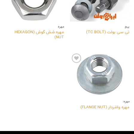
محصول
محصول
به
به
لیست
لیست
صورت
صورت
سفارش
سفارش
پیچ
مهره
مهره شش گوش (HEXAGON
تی سی بولت (TC BOLT)
NUT)
افزودن
این
محصول
به
لیست
صورت
سفارش
مهره
مهره واشردار (FLANGE NUT)