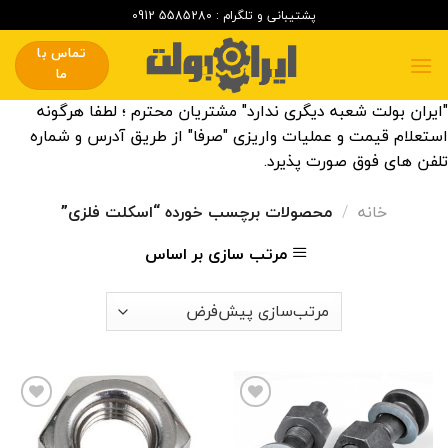
Skip
پشتیبانی و تلگرام : 5585280 0912
to
تماس با
content
ما
"ایران بولت شعبه دیگری ندارد" مشتریان محترم ؛ لطفا هرگونه
استعلام قیمت و عملیات واریزی "صرفا" از طریق آدرس و شماره
تلفن های فوق صورت پذیرد.
خانه
/
محصولات برچسب خورده “اسکلت فلزی”
مرتب سازی بر اساس
افزودن
افزودن
این
این