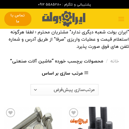
Skip
پشتیبانی و تلگرام : 5585280 0912
to
تماس با
content
ما
"ایران بولت شعبه دیگری ندارد" مشتریان محترم ؛ لطفا هرگونه
استعلام قیمت و عملیات واریزی "صرفا" از طریق آدرس و شماره
تلفن های فوق صورت پذیرد.
خانه
/
محصولات برچسب خورده “ماشین آلات صنعتی”
مرتب سازی بر اساس
افزودن
افزودن
این
این